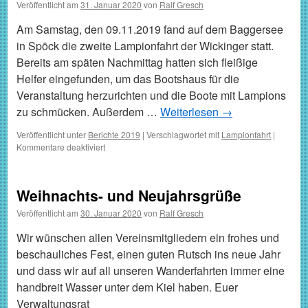
Veröffentlicht am
31. Januar 2020
von
Ralf Gresch
Am Samstag, den 09.11.2019 fand auf dem Baggersee
in Spöck die zweite Lampionfahrt der Wickinger statt.
Bereits am späten Nachmittag hatten sich fleißige
Helfer eingefunden, um das Bootshaus für die
Veranstaltung herzurichten und die Boote mit Lampions
zu schmücken. Außerdem …
Weiterlesen
→
Veröffentlicht unter
Berichte 2019
|
Verschlagwortet mit
Lampionfahrt
|
für
Kommentare deaktiviert
Lampionfahrt
auf
dem
Weihnachts- und Neujahrsgrüße
Spöcker
Baggersee
Veröffentlicht am
30. Januar 2020
von
Ralf Gresch
Wir wünschen allen Vereinsmitgliedern ein frohes und
beschauliches Fest, einen guten Rutsch ins neue Jahr
und dass wir auf all unseren Wanderfahrten immer eine
handbreit Wasser unter dem Kiel haben. Euer
Verwaltungsrat