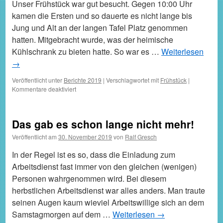
Unser Frühstück war gut besucht. Gegen 10:00 Uhr
kamen die Ersten und so dauerte es nicht lange bis
Jung und Alt an der langen Tafel Platz genommen
hatten. Mitgebracht wurde, was der heimische
Kühlschrank zu bieten hatte. So war es …
Weiterlesen
→
Veröffentlicht unter
Berichte 2019
|
Verschlagwortet mit
Frühstück
|
für
Kommentare deaktiviert
Wickingerfrühstück
ein
voller
Das gab es schon lange nicht mehr!
Erfolg
Veröffentlicht am
30. November 2019
von
Ralf Gresch
In der Regel ist es so, dass die Einladung zum
Arbeitsdienst fast immer von den gleichen (wenigen)
Personen wahrgenommen wird. Bei diesem
herbstlichen Arbeitsdienst war alles anders. Man traute
seinen Augen kaum wieviel Arbeitswillige sich an dem
Samstagmorgen auf dem …
Weiterlesen
→