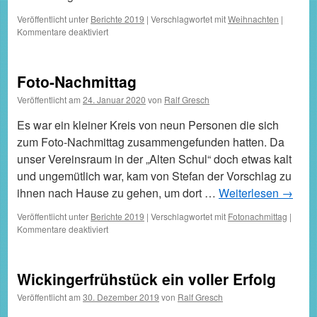
Veröffentlicht unter
Berichte 2019
|
Verschlagwortet mit
Weihnachten
|
für
Kommentare deaktiviert
Weihnachts-
und
Neujahrsgrüße
Foto-Nachmittag
Veröffentlicht am
24. Januar 2020
von
Ralf Gresch
Es war ein kleiner Kreis von neun Personen die sich
zum Foto-Nachmittag zusammengefunden hatten. Da
unser Vereinsraum in der „Alten Schul“ doch etwas kalt
und ungemütlich war, kam von Stefan der Vorschlag zu
ihnen nach Hause zu gehen, um dort …
Weiterlesen
→
Veröffentlicht unter
Berichte 2019
|
Verschlagwortet mit
Fotonachmittag
|
für
Kommentare deaktiviert
Foto-
Nachmittag
Wickingerfrühstück ein voller Erfolg
Veröffentlicht am
30. Dezember 2019
von
Ralf Gresch