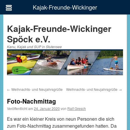
Kajak-Freunde-Wickinger
Zum
Inhalt
Kajak-Freunde-Wickinger
springen
Spöck e.V.
Kanu, Kajak und SUP in Stutensee
←
Weihnachts- und Neujahrsgrüße
Weihnachts- und Neujahrsgrüße
→
Foto-Nachmittag
Veröffentlicht am
24. Januar 2020
von
Ralf Gresch
Es war ein kleiner Kreis von neun Personen die sich
zum Foto-Nachmittag zusammengefunden hatten. Da