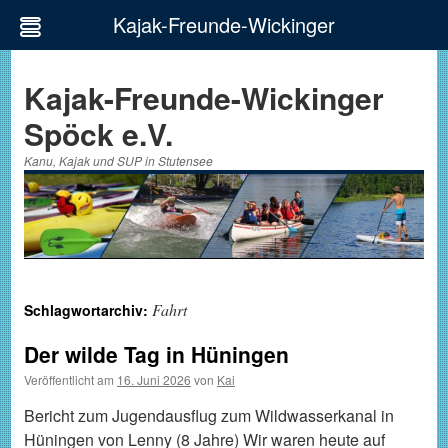
Kajak-Freunde-Wickinger
Zum
Inhalt
Kajak-Freunde-Wickinger
springen
Spöck e.V.
Kanu, Kajak und SUP in Stutensee
Fahrt
Schlagwortarchiv:
Der wilde Tag in Hüningen
Veröffentlicht am
16. Juni 2026
von
Kai
Bericht zum Jugendausflug zum Wildwasserkanal in
Hüningen von Lenny (8 Jahre) Wir waren heute auf