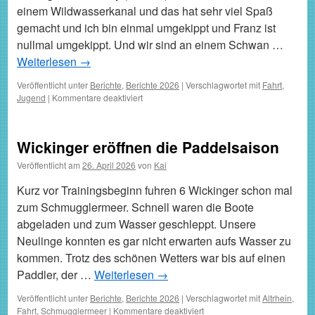
einem Wildwasserkanal und das hat sehr viel Spaß
gemacht und ich bin einmal umgekippt und Franz ist
nullmal umgekippt. Und wir sind an einem Schwan …
Weiterlesen
→
Veröffentlicht unter
Berichte
,
Berichte 2026
|
Verschlagwortet mit
Fahrt
,
für
Jugend
|
Kommentare deaktiviert
Der
wilde
Tag
Wickinger eröffnen die Paddelsaison
in
Hüningen
Veröffentlicht am
26. April 2026
von
Kai
Kurz vor Trainingsbeginn fuhren 6 Wickinger schon mal
zum Schmugglermeer. Schnell waren die Boote
abgeladen und zum Wasser geschleppt. Unsere
Neulinge konnten es gar nicht erwarten aufs Wasser zu
kommen. Trotz des schönen Wetters war bis auf einen
Paddler, der …
Weiterlesen
→
Veröffentlicht unter
Berichte
,
Berichte 2026
|
Verschlagwortet mit
Altrhein
,
für
Fahrt
,
Schmugglermeer
|
Kommentare deaktiviert