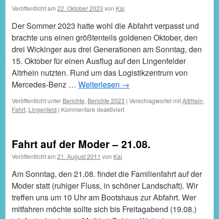
Germersheim
Veröffentlicht am
22. Oktober 2023
von
Kai
Der Sommer 2023 hatte wohl die Abfahrt verpasst und
brachte uns einen größtenteils goldenen Oktober, den
drei Wickinger aus drei Generationen am Sonntag, den
15. Oktober für einen Ausflug auf den Lingenfelder
Altrhein nutzten. Rund um das Logistikzentrum von
Mercedes-Benz …
Weiterlesen
→
Veröffentlicht unter
Berichte
,
Berichte 2023
|
Verschlagwortet mit
Altrhein
,
für
Fahrt
,
Lingenfeld
|
Kommentare deaktiviert
Goldener
Oktober
am
Fahrt auf der Moder – 21.08.
Lingenfelder
Altrhein
Veröffentlicht am
21. August 2011
von
Kai
Am Sonntag, den 21.08. findet die Familienfahrt auf der
Moder statt (ruhiger Fluss, in schöner Landschaft). Wir
treffen uns um 10 Uhr am Bootshaus zur Abfahrt. Wer
mitfahren möchte sollte sich bis Freitagabend (19.08.)