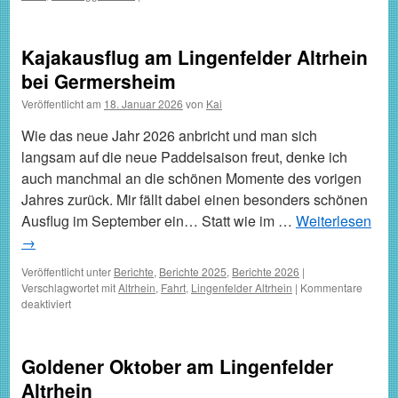
Wickinger
eröffnen
die
Kajakausflug am Lingenfelder Altrhein
Paddelsaison
bei Germersheim
Veröffentlicht am
18. Januar 2026
von
Kai
Wie das neue Jahr 2026 anbricht und man sich
langsam auf die neue Paddelsaison freut, denke ich
auch manchmal an die schönen Momente des vorigen
Jahres zurück. Mir fällt dabei einen besonders schönen
Ausflug im September ein… Statt wie im …
Weiterlesen
→
Veröffentlicht unter
Berichte
,
Berichte 2025
,
Berichte 2026
|
Verschlagwortet mit
Altrhein
,
Fahrt
,
Lingenfelder Altrhein
|
Kommentare
für
deaktiviert
Kajakausflug
am
Lingenfelder
Goldener Oktober am Lingenfelder
Altrhein
bei
Altrhein