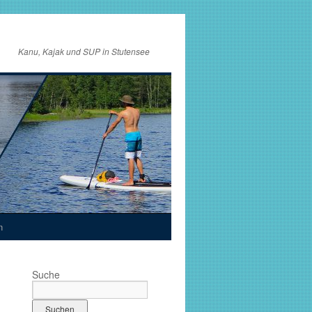
Kanu, Kajak und SUP in Stutensee
n
Suche