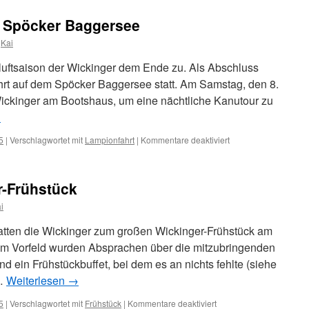
im
Hallenbad
 Spöcker Baggersee
Blankenloch
Kai
iluftsaison der Wickinger dem Ende zu. Als Abschluss
fahrt auf dem Spöcker Baggersee statt. Am Samstag, den 8.
ickinger am Bootshaus, um eine nächtliche Kanutour zu
→
für
5
|
Verschlagwortet mit
Lampionfahrt
|
Kommentare deaktiviert
Lampionfahrt
auf
dem
-Frühstück
Spöcker
Baggersee
i
atten die Wickinger zum großen Wickinger-Frühstück am
im Vorfeld wurden Absprachen über die mitzubringenden
d ein Frühstückbuffet, bei dem es an nichts fehlte (siehe
 …
Weiterlesen
→
für
5
|
Verschlagwortet mit
Frühstück
|
Kommentare deaktiviert