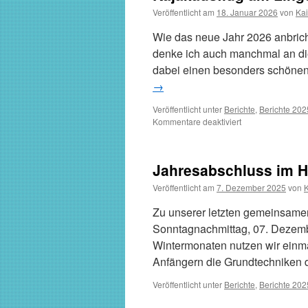
Veröffentlicht am
18. Januar 2026
von
Kai
Wie das neue Jahr 2026 anbrich
denke ich auch manchmal an die
dabei einen besonders schönen
→
Veröffentlicht unter
Berichte
,
Berichte 202
für
Kommentare deaktiviert
Kajakausflug
am
Lingenfelder
Jahresabschluss im H
Altrhein
bei
Veröffentlicht am
7. Dezember 2025
von
K
Germersheim
Zu unserer letzten gemeinsamen
Sonntagnachmittag, 07. Dezembe
Wintermonaten nutzen wir einm
Anfängern die Grundtechniken
Veröffentlicht unter
Berichte
,
Berichte 202