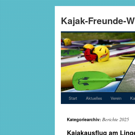
Zum
Inhalt
Kajak-Freunde-Wi
springen
Start
Aktuelles
Verein
Ka
Berichte 2025
Kategoriearchiv:
Kajakausflug am Linge