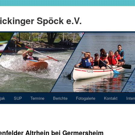
ckinger Spöck e.V.
jak
SUP
Termine
Berichte
Fotogalerie
Kontakt
Inter
nfelder Altrhein bei Germersheim