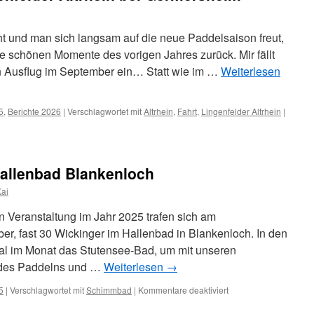
t und man sich langsam auf die neue Paddelsaison freut,
 schönen Momente des vorigen Jahres zurück. Mir fällt
 Ausflug im September ein… Statt wie im …
Weiterlesen
5
,
Berichte 2026
|
Verschlagwortet mit
Altrhein
,
Fahrt
,
Lingenfelder Altrhein
|
allenbad Blankenloch
ai
 Veranstaltung im Jahr 2025 trafen sich am
r, fast 30 Wickinger im Hallenbad in Blankenloch. In den
al im Monat das Stutensee-Bad, um mit unseren
 des Paddelns und …
Weiterlesen
→
für
5
|
Verschlagwortet mit
Schimmbad
|
Kommentare deaktiviert
Jahresabschluss