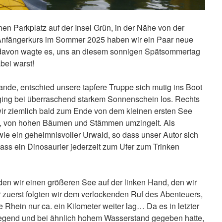
hen Parkplatz auf der Insel Grün, in der Nähe von der
Anfängerkurs im Sommer 2025 haben wir ein Paar neue
r davon wagte es, uns an diesem sonnigen Spätsommertag
bei warst!
ande, entschied unsere tapfere Truppe sich mutig ins Boot
ging bei überraschend starkem Sonnenschein los. Rechts
wir ziemlich bald zum Ende von dem kleinen ersten See
ch, von hohen Bäumen und Stämmen umzingelt. Als
 wie ein geheimnisvoller Urwald, so dass unser Autor sich
 dass ein Dinosaurier jederzeit zum Ufer zum Trinken
en wir einen größeren See auf der linken Hand, den wir
r zuerst folgten wir dem verlockenden Ruf des Abenteuers,
 Rhein nur ca. ein Kilometer weiter lag… Da es in letzter
r Gegend und bei ähnlich hohem Wasserstand gegeben hatte,