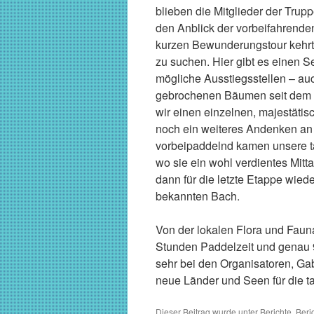
blieben die Mitglieder der Trup
den Anblick der vorbeifahrende
kurzen Bewunderungstour kehrte
zu suchen. Hier gibt es einen 
mögliche Ausstiegsstellen – au
gebrochenen Bäumen seit dem vo
wir einen einzelnen, majestäti
noch ein weiteres Andenken an 
vorbeipaddelnd kamen unsere t
wo sie ein wohl verdientes Mit
dann für die letzte Etappe wied
bekannten Bach.
Von der lokalen Flora und Fauna
Stunden Paddelzeit und genau 9
sehr bei den Organisatoren, Ga
neue Länder und Seen für die ta
Dieser Beitrag wurde unter
Berichte
,
Beri