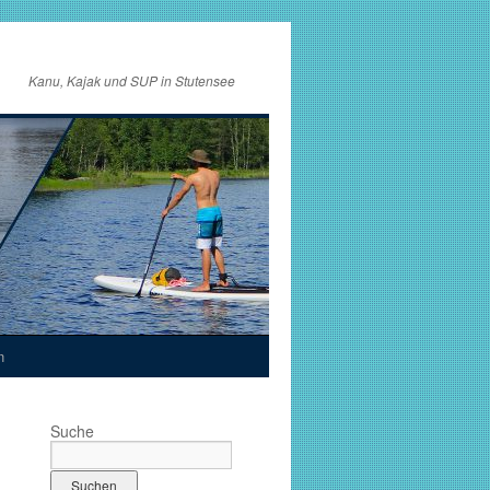
Kanu, Kajak und SUP in Stutensee
n
Suche