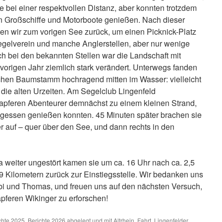
pe bei einer respektvollen Distanz, aber konnten trotzdem
n Großschiffe und Motorboote genießen. Nach dieser
n wir zum vorigen See zurück, um einen Picknick-Platz
Segelverein und manche Anglerstellen, aber nur wenige
ch bei den bekannten Stellen war die Landschaft mit
rigen Jahr ziemlich stark verändert. Unterwegs fanden
schen Baumstamm hochragend mitten im Wasser: vielleicht
die alten Urzeiten. Am Segelclub Lingenfeld
apferen Abenteurer demnächst zu einem kleinen Strand,
tagessen genießen konnten. 45 Minuten später brachen sie
er auf – quer über den See, und dann rechts in den
 weiter ungestört kamen sie um ca. 16 Uhr nach ca. 2,5
 Kilometern zurück zur Einstiegsstelle. Wir bedanken uns
bi und Thomas, und freuen uns auf den nächsten Versuch,
pferen Wikinger zu erforschen!
chte 2025
,
Berichte 2026
abgelegt und mit
Altrhein
,
Fahrt
,
Lingenfelder