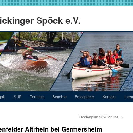
ckinger Spöck e.V.
jak
SUP
Termine
Berichte
Fotogalerie
Kontakt
Inter
Fahrtenplan 2026 online
→
nfelder Altrhein bei Germersheim