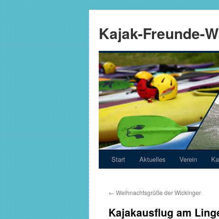
Zum
Inhalt
Kajak-Freunde-Wi
springen
Start
Aktuelles
Verein
Ka
←
Weihnachtsgrüße der Wickinger
Kajakausflug am Linge