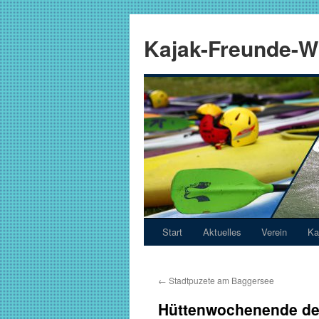
Zum
Inhalt
Kajak-Freunde-Wi
springen
Start
Aktuelles
Verein
Ka
←
Stadtpuzete am Baggersee
Hüttenwochenende de