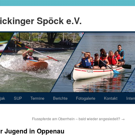
ckinger Spöck e.V.
jak
SUP
Termine
Berichte
Fotogalerie
Kontakt
Inter
Flusspferde am Oberrhein – bald wieder angesiedelt?
→
r Jugend in Oppenau