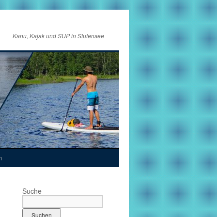
Kanu, Kajak und SUP in Stutensee
n
Suche