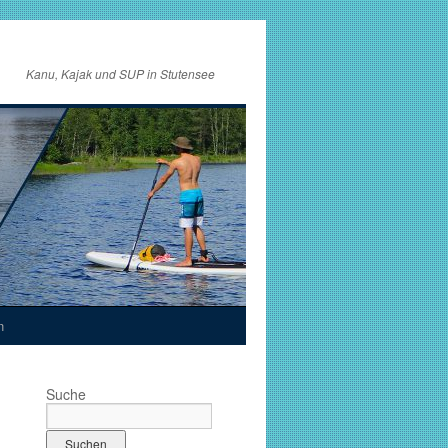
Kanu, Kajak und SUP in Stutensee
n
Suche