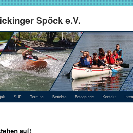
ckinger Spöck e.V.
jak
SUP
Termine
Berichte
Fotogalerie
Kontakt
Inter
tehen auf!