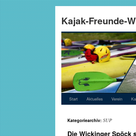
Zum
Inhalt
Kajak-Freunde-Wi
springen
Start
Aktuelles
Verein
Ka
SUP
Kategoriearchiv:
Die Wickinger Spöck s