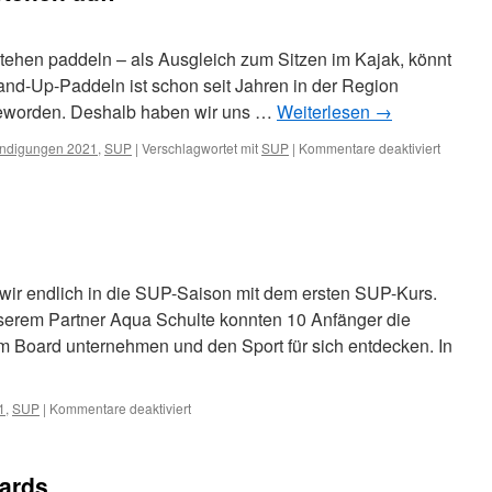
Stehen paddeln – als Ausgleich zum Sitzen im Kajak, könnt
and-Up-Paddeln ist schon seit Jahren in der Region
worden. Deshalb haben wir uns …
Weiterlesen
→
für
ndigungen 2021
,
SUP
|
Verschlagwortet mit
SUP
|
Kommentare deaktiviert
Die
Wickinge
Spöck
stehen
auf!
 wir endlich in die SUP-Saison mit dem ersten SUP-Kurs.
nserem Partner Aqua Schulte konnten 10 Anfänger die
m Board unternehmen und den Sport für sich entdecken. In
für
1
,
SUP
|
Kommentare deaktiviert
SUP-
Kurse
gestartet
ards