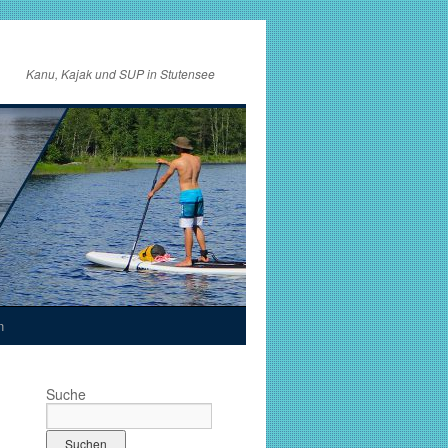
Kanu, Kajak und SUP in Stutensee
n
Suche