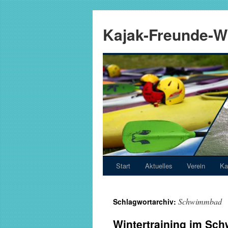
Zum
Inhalt
Kajak-Freunde-Wi
springen
Start
Aktuelles
Verein
Ka
Schwimmbad
Schlagwortarchiv:
Wintertraining im Sch