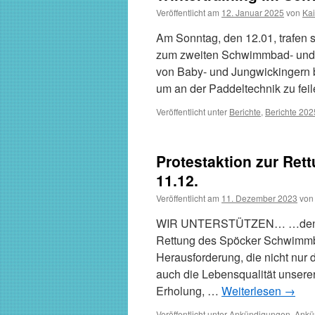
Veröffentlicht am
12. Januar 2025
von
Kai
Am Sonntag, den 12.01, trafen
zum zweiten Schwimmbad- und K
von Baby- und Jungwickingern bi
um an der Paddeltechnik zu fe
Veröffentlicht unter
Berichte
,
Berichte 202
Protestaktion zur Re
11.12.
Veröffentlicht am
11. Dezember 2023
von
WIR UNTERSTÜTZEN… …den Aufru
Rettung des Spöcker Schwimmb
Herausforderung, die nicht nur
auch die Lebensqualität unserer
Erholung, …
Weiterlesen
→
Veröffentlicht unter
Ankündigungen
,
Ankü