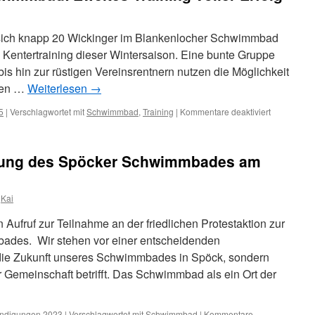
 sich knapp 20 Wickinger im Blankenlocher Schwimmbad
entertraining dieser Wintersaison. Eine bunte Gruppe
s hin zur rüstigen Vereinsrentnern nutzen die Möglichkeit
ilen …
Weiterlesen
→
für
5
|
Verschlagwortet mit
Schwimmbad
,
Training
|
Kommentare deaktiviert
Wintertrain
im
Schwimmba
ttung des Spöcker Schwimmbades am
Zweites
Training
voller
Kai
Erfolg
f zur Teilnahme an der friedlichen Protestaktion zur
ades. Wir stehen vor einer entscheidenden
 die Zukunft unseres Schwimmbades in Spöck, sondern
 Gemeinschaft betrifft. Das Schwimmbad als ein Ort der
ndigungen 2023
|
Verschlagwortet mit
Schwimmbad
|
Kommentare