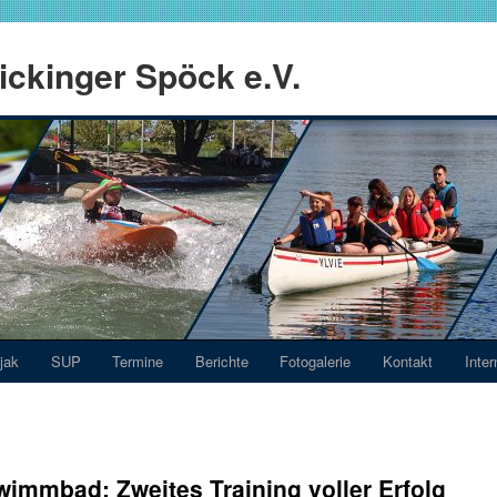
ckinger Spöck e.V.
jak
SUP
Termine
Berichte
Fotogalerie
Kontakt
Inter
wimmbad: Zweites Training voller Erfolg