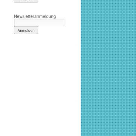
Newsletteranmeldung
ing
d: