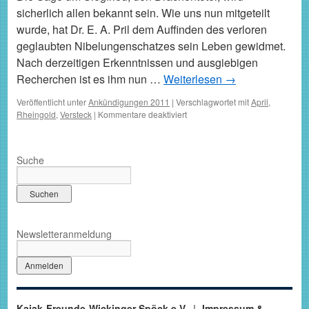
sicherlich allen bekannt sein. Wie uns nun mitgeteilt
wurde, hat Dr. E. A. Pril dem Auffinden des verloren
geglaubten Nibelungenschatzes sein Leben gewidmet.
Nach derzeitigen Erkenntnissen und ausgiebigen
Recherchen ist es ihm nun …
Weiterlesen
→
Veröffentlicht unter
Ankündigungen 2011
|
Verschlagwortet mit
April
,
für
Rheingold
,
Versteck
|
Kommentare deaktiviert
Versteck
des
Rheingoldes
Suche
gefunden?
–
01.04.
Newsletteranmeldung
Kajak-Freunde-Wickinger Spöck e.V.
Impressum &