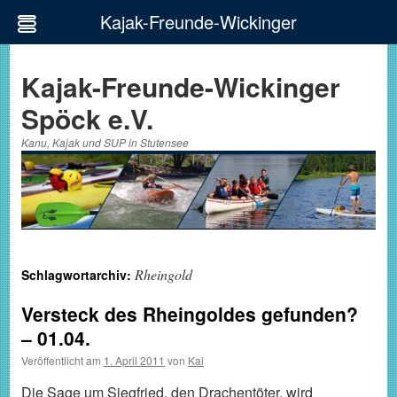
Kajak-Freunde-Wickinger
Zum
Inhalt
Kajak-Freunde-Wickinger
springen
Spöck e.V.
Kanu, Kajak und SUP in Stutensee
Rheingold
Schlagwortarchiv:
Versteck des Rheingoldes gefunden?
– 01.04.
Veröffentlicht am
1. April 2011
von
Kai
Die Sage um Siegfried, den Drachentöter, wird