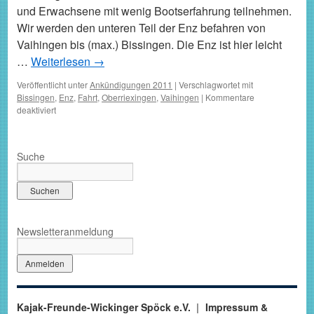
und Erwachsene mit wenig Bootserfahrung teilnehmen.
Wir werden den unteren Teil der Enz befahren von
Vaihingen bis (max.) Bissingen. Die Enz ist hier leicht
…
Weiterlesen
→
Veröffentlicht unter
Ankündigungen 2011
|
Verschlagwortet mit
Bissingen
,
Enz
,
Fahrt
,
Oberriexingen
,
Vaihingen
|
Kommentare
für
deaktiviert
Fahrt
auf
der
Suche
Enz
–
15.05
Newsletteranmeldung
Kajak-Freunde-Wickinger Spöck e.V.
Impressum &