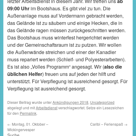
letzter Arbeitsdienst in diesem Jahr. Wir treffen uns
ab
09:00 Uhr
im Bootshaus. Es gibt viel zu tun. Die
Außenanlage muss auf Vordermann gebracht werden,
das Gelände ist zu säubern und einige Hecken, die in
das Gelände ragen müssen zurückgeschnitten werden.
Das Bootshaus muss winterfest hergerichtet werden
und der Gemeinschaftsraum ist zu putzen. Wir wollen
die Außenwände streichen und einer der Kanadier
muss repariert werden (Schleif- und Polyesterarbeiten).
Es ist also „Volles Programm“ angesagt. Wir (
also die
üblichen Helfer
) freuen uns auf jeden der hilft und
unterstützt. Für Verpflegung ist ausreichend gesorgt. Für
Verpflegung ist ausreichend gesorgt.
Dieser Beitrag wurde unter
Ankündigungen 2018
,
Uncategorized
abgelegt und mit
Arbeitsdienst
verschlagwortet. Setze ein Lesezeichen
für den
Permalink
.
←
Montag, 01. Oktober –
Caribi – Ferienspaß
→
Wickingervesper
Suche