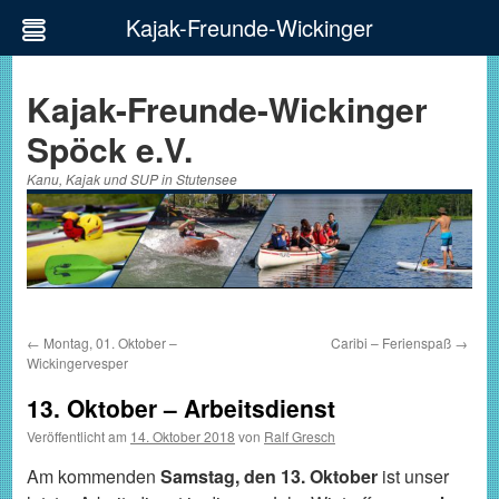
Kajak-Freunde-Wickinger
Zum
Inhalt
Kajak-Freunde-Wickinger
springen
Spöck e.V.
Kanu, Kajak und SUP in Stutensee
←
Montag, 01. Oktober –
Caribi – Ferienspaß
→
Wickingervesper
13. Oktober – Arbeitsdienst
Veröffentlicht am
14. Oktober 2018
von
Ralf Gresch
Am kommenden
Samstag, den 13. Oktober
ist unser