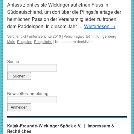
Anlass zieht es sie Wickinger auf einen Fluss in
Süddeutschland, um dort über die Pfingstfeiertage der
heimlichen Passion der Vereinsmitglieder zu frönen:
dem Paddelsport. In diesem Jahr …
Weiterlesen
→
Veröffentlicht unter
Berichte 2010
|
Verschlagwortet mit
Klingenberg
,
für
Main
,
Pfingsten
,
Pfingstfahrt
|
Kommentare deaktiviert
Rückblick
zur
Pfingstfahrt
Suche
2010
Newsletteranmeldung
Kajak-Freunde-Wickinger Spöck e.V.
Impressum &
Rechtliches