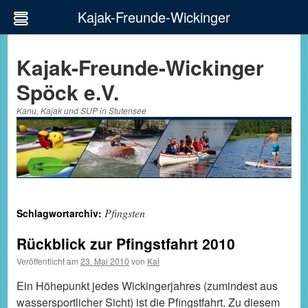
Kajak-Freunde-Wickinger
Zum
Inhalt
Kajak-Freunde-Wickinger
springen
Spöck e.V.
Kanu, Kajak und SUP in Stutensee
Pfingsten
Schlagwortarchiv:
Rückblick zur Pfingstfahrt 2010
Veröffentlicht am
23. Mai 2010
von
Kai
Ein Höhepunkt jedes Wickingerjahres (zumindest aus
wassersportlicher Sicht) ist die Pfingstfahrt. Zu diesem