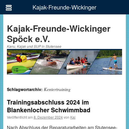
Kajak-Freunde-Wickinger
Zum
Inhalt
Kajak-Freunde-Wickinger
springen
Spöck e.V.
Kanu, Kajak und SUP in Stutensee
Kentertraining
Schlagwortarchiv:
Trainingsabschluss 2024 im
Blankenlocher Schwimmbad
Veröffentlicht am
8. Dezember 2024
von
Kai
Nach Abschluss der Reparaturarbeiten am Stutensee-