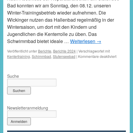
Bad konnten wir am Sonntag, den 08.12. unseren
Winter-Trainingsbetrieb wieder aufnehmen. Die
Wickinger nutzen das Hallenbad regelmäßig in der
Wintersaison, um dort mit den Kindern und
Jugendlichen die Kenterrolle zu üben. Das
Schwimmbad bietet ideale …
Weiterlesen
→
Veröffentlicht unter
Berichte
,
Berichte 2024
|
Verschlagwortet mit
für
Kentertraining
,
Schimmbad
,
Stutenseebad
|
Kommentare deaktiviert
Trainings
2024
im
Suche
Blankenlo
Schwimm
Newsletteranmeldung