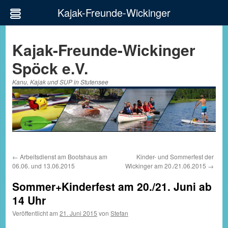
Kajak-Freunde-Wickinger
Zum
Inhalt
Kajak-Freunde-Wickinger
springen
Spöck e.V.
Kanu, Kajak und SUP in Stutensee
←
Arbeitsdienst am Bootshaus am
Kinder- und Sommerfest der
06.06. und 13.06.2015
Wickinger am 20./21.06.2015
→
Sommer+Kinderfest am 20./21. Juni ab
14 Uhr
Veröffentlicht am
21. Juni 2015
von
Stefan