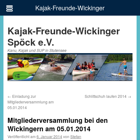
Kajak-Freunde-Wickinger
Zum
Inhalt
Kajak-Freunde-Wickinger
springen
Spöck e.V.
Kanu, Kajak und SUP in Stutensee
←
Einladung zur
Schlittschuh laufen 2014
→
Mitgliederversammlung am
05.01.2014
Mitgliederversammlung bei den
Wickingern am 05.01.2014
Veröffentlicht am
6. Januar 2014
von
Stefan