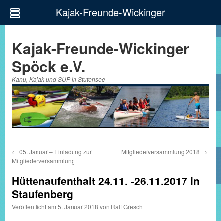
Kajak-Freunde-Wickinger
Zum
Inhalt
Kajak-Freunde-Wickinger
springen
Spöck e.V.
Kanu, Kajak und SUP in Stutensee
←
05. Januar – Einladung zur
Mitgliederversammlung 2018
→
Mitgliederversammlung
Hüttenaufenthalt 24.11. -26.11.2017 in
Staufenberg
Veröffentlicht am
5. Januar 2018
von
Ralf Gresch