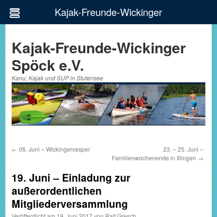
Kajak-Freunde-Wickinger
Zum
Inhalt
Kajak-Freunde-Wickinger
springen
Spöck e.V.
Kanu, Kajak und SUP in Stutensee
←
06. Juni – Wickingervesper
23. – 25. Juni –
Familienwochenende in Illingen
→
19. Juni – Einladung zur
außerordentlichen
Mitgliederversammlung
Veröffentlicht am
19. Juni 2017
von
Ralf Gresch