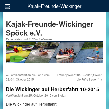
Kajak-Freunde-Wickinger
Zum
Inhalt
Kajak-Freunde-Wickinger
springen
Spöck e.V.
Kanu, Kajak und SUP in Stutensee
←
Familienfahrt an die Lahn vom
Frauenpower 2015 – oder „Soweit
02.-04. Oktober 2015
die Füße tragen“
→
Die Wickinger auf Herbstfahrt 10-2015
Veröffentlicht am
25. Oktober 2015
von
Stefan
Die Wickinger auf Herbstfahrt