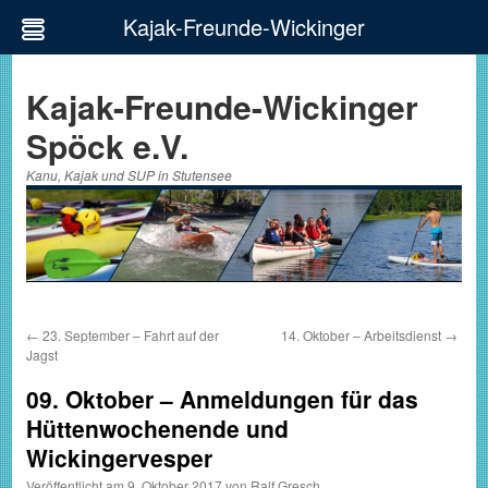
Kajak-Freunde-Wickinger
Zum
Inhalt
Kajak-Freunde-Wickinger
springen
Spöck e.V.
Kanu, Kajak und SUP in Stutensee
←
23. September – Fahrt auf der
14. Oktober – Arbeitsdienst
→
Jagst
09. Oktober – Anmeldungen für das
Hüttenwochenende und
Wickingervesper
Veröffentlicht am
9. Oktober 2017
von
Ralf Gresch