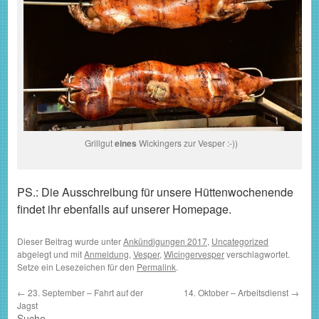
Grillgut
eines
Wickingers zur Vesper :-))
PS.: Die Ausschreibung für unsere Hüttenwochenende
findet ihr ebenfalls auf unserer Homepage.
Dieser Beitrag wurde unter
Ankündigungen 2017
,
Uncategorized
abgelegt und mit
Anmeldung
,
Vesper
,
Wicingervesper
verschlagwortet.
Setze ein Lesezeichen für den
Permalink
.
←
23. September – Fahrt auf der
14. Oktober – Arbeitsdienst
→
Jagst
Suche