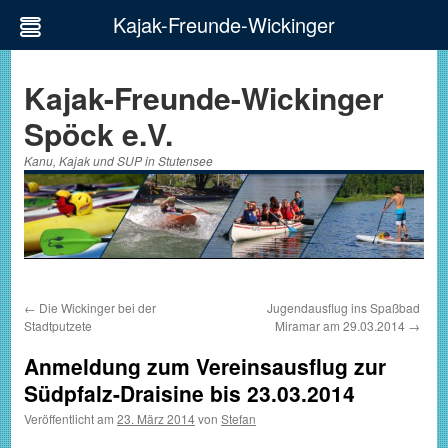
Kajak-Freunde-Wickinger
Zum
Inhalt
Kajak-Freunde-Wickinger
springen
Spöck e.V.
Kanu, Kajak und SUP in Stutensee
←
Die Wickinger bei der
Jugendausflug ins Spaßbad
Stadtputzete
Miramar am 29.03.2014
→
Anmeldung zum Vereinsausflug zur
Südpfalz-Draisine bis 23.03.2014
Veröffentlicht am
23. März 2014
von
Stefan