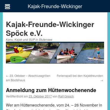
Kajak-Freunde-Wickinger
Zum
Inhalt
Kajak-Freunde-Wickinger
springen
Spöck e.V.
Kanu, Kajak und SUP in Stutensee
←
23. Oktober – Abschlussgrillen
Ferienspaß bei den Kajakfreunden
am Bootshaus
→
Anmeldung zum Hüttenwochenende
Veröffentlicht am
23. Oktober 2017
von
Ralf Gresch
Wer am Hüttenwochenende, vom 24. – 26 November in