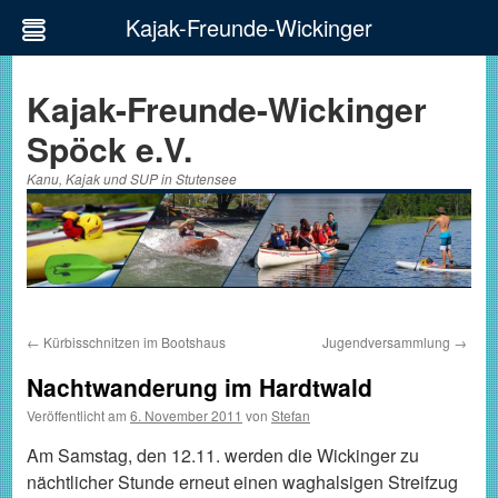
Kajak-Freunde-Wickinger
Zum
Inhalt
Kajak-Freunde-Wickinger
springen
Spöck e.V.
Kanu, Kajak und SUP in Stutensee
←
Kürbisschnitzen im Bootshaus
Jugendversammlung
→
Nachtwanderung im Hardtwald
Veröffentlicht am
6. November 2011
von
Stefan
Am Samstag, den 12.11. werden die Wickinger zu
nächtlicher Stunde erneut einen waghalsigen Streifzug