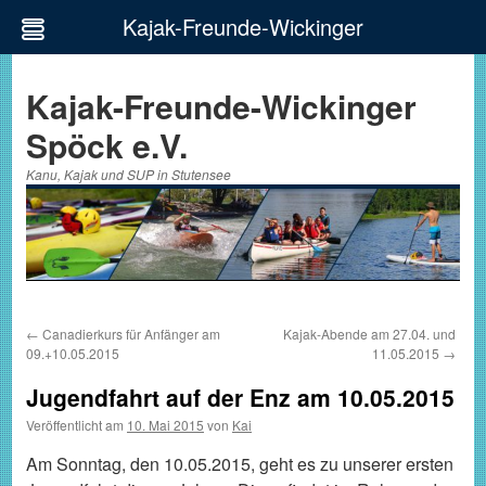
Kajak-Freunde-Wickinger
Zum
Inhalt
Kajak-Freunde-Wickinger
springen
Spöck e.V.
Kanu, Kajak und SUP in Stutensee
←
Canadierkurs für Anfänger am
Kajak-Abende am 27.04. und
09.+10.05.2015
11.05.2015
→
Jugendfahrt auf der Enz am 10.05.2015
Veröffentlicht am
10. Mai 2015
von
Kai
Am Sonntag, den 10.05.2015, geht es zu unserer ersten