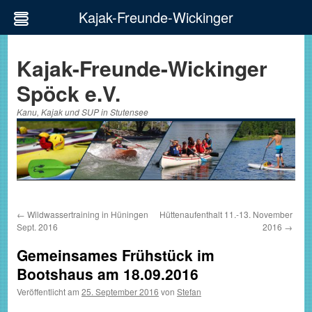
Kajak-Freunde-Wickinger
Zum
Inhalt
Kajak-Freunde-Wickinger
springen
Spöck e.V.
Kanu, Kajak und SUP in Stutensee
←
Wildwassertraining in Hüningen
Hüttenaufenthalt 11.-13. November
Sept. 2016
2016
→
Gemeinsames Frühstück im
Bootshaus am 18.09.2016
Veröffentlicht am
25. September 2016
von
Stefan