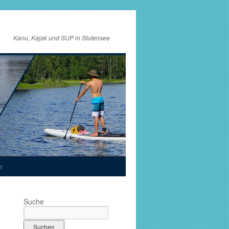
Kanu, Kajak und SUP in Stutensee
n
Suche