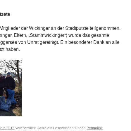
tzete
Mitglieder der Wickinger an der Stadtputzte teilgenommen.
ckinger, Eltern, „Stammwickinger“) wurde das gesamte
gersee von Unrat gereinigt. Ein besonderer Dank an alle
ützt haben.
chte 2016
veröffentlicht. Setze ein Lesezeichen für den
Permalink
.