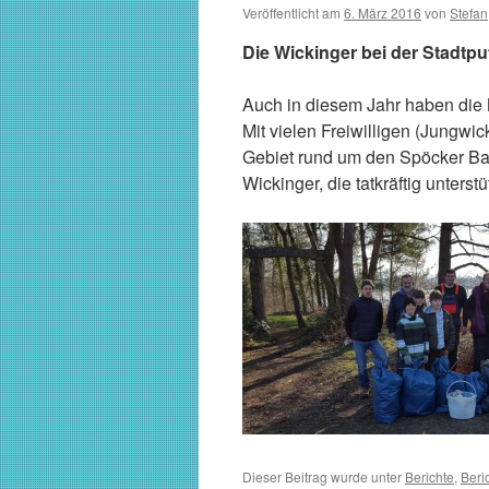
Veröffentlicht am
6. März 2016
von
Stefan
Die Wickinger bei der Stadtpu
Auch in diesem Jahr haben die 
Mit vielen Freiwilligen (Jungwi
Gebiet rund um den Spöcker Bag
Wickinger, die tatkräftig unterst
Dieser Beitrag wurde unter
Berichte
,
Beri