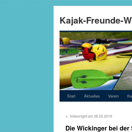
Zum
Inhalt
Kajak-Freunde-Wi
springen
Start
Aktuelles
Verein
Ka
←
Videonight am 26.02.2016
Die Wickinger bei der