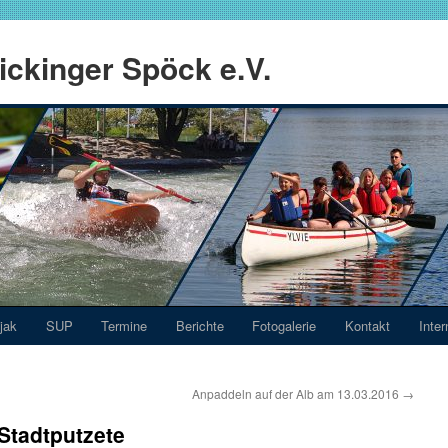
ckinger Spöck e.V.
jak
SUP
Termine
Berichte
Fotogalerie
Kontakt
Inter
Anpaddeln auf der Alb am 13.03.2016
→
 Stadtputzete