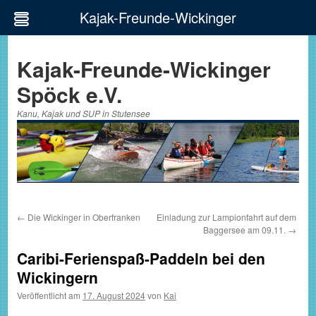
Kajak-Freunde-Wickinger
Zum
Inhalt
Kajak-Freunde-Wickinger
springen
Spöck e.V.
Kanu, Kajak und SUP in Stutensee
←
Die Wickinger in Oberfranken
Einladung zur Lampionfahrt auf dem
Baggersee am 09.11.
→
Caribi-Ferienspaß-Paddeln bei den
Wickingern
Veröffentlicht am
17. August 2024
von
Kai