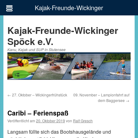
Kajak-Freunde-Wickinger
Zum
Inhalt
Kajak-Freunde-Wickinger
springen
Spöck e.V.
Kanu, Kajak und SUP in Stutensee
←
27. Oktober – Wickingerfrühstück
09. November – Lampionfahrt auf
dem Baggersee
→
Caribi – Ferienspaß
Veröffentlicht am
20. Oktober 2019
von
Ralf Gresch
Langsam füllte sich das Bootshausgelände und