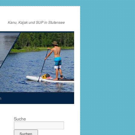
Kanu, Kajak und SUP in Stutensee
n
Suche