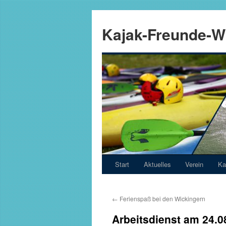
Zum
Inhalt
Kajak-Freunde-Wi
springen
Start
Aktuelles
Verein
Ka
←
Ferienspaß bei den Wickingern
Arbeitsdienst am 24.0