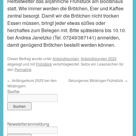
Herbstwetter das alljährliche Frühstück am Bootshaus
statt. Wie immer werden die Brötchen, Eier und Kaffee
zentral besorgt. Damit wir die Brötchen nicht trocken
Essen müssen, bringt jeder etwas süßes oder
herzhaftes zum Belegen mit. Bitte spätestens bis 10.10.
bei Andrea Janetzko (Tel. 07249/387141) anmelden,
damit genügend Brötchen bestellt werden können.
Dieser Beitrag wurde unter
Ankündigungen
,
Ankündigungen 2025
abgelegt und mit
Frühstück
verschlagwortet. Setze ein Lesezeichen für
den
Permalink
.
←
Anfängerkurs 2025 bei den
Gelungenes Wickinger-Frühstück
→
Wickingern
Suche
Newsletteranmeldung