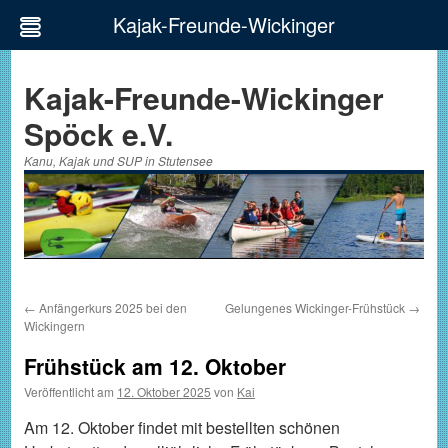
Kajak-Freunde-Wickinger
Zum
Inhalt
Kajak-Freunde-Wickinger
springen
Spöck e.V.
Kanu, Kajak und SUP in Stutensee
←
Anfängerkurs 2025 bei den
Gelungenes Wickinger-Frühstück
→
Wickingern
Frühstück am 12. Oktober
Veröffentlicht am
12. Oktober 2025
von
Kai
Am 12. Oktober findet mit bestellten schönen