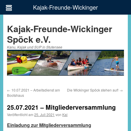
Kajak-Freunde-Wickinger
Zum
Inhalt
Kajak-Freunde-Wickinger
springen
Spöck e.V.
Kanu, Kajak und SUP in Stutensee
←
10.07.2021 – Arbeitsdienst am
Die Wickinger Spöck stehen auf!
→
Bootshaus
25.07.2021 – Mitgliederversammlung
Veröffentlicht am
25. Juli 2021
von
Kai
Einladung zur Mitgliederversammlung