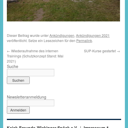
Dieser Beitrag wurde unter
Ankündigungen
,
Ankündigungen 2021
veröffentlicht. Setze ein Lesezeichen für den
Permalink
.
←
Wiederaufnahme des internen
SUP-Kurse gestartet
→
Trainings (Schutzkonzept Stand: Mai
2021)
Suche
Newsletteranmeldung
Kajak-Freunde-Wickinger Spöck e.V.
Impressum &