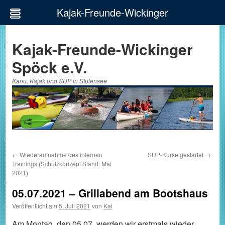
Kajak-Freunde-Wickinger
Zum
Inhalt
Kajak-Freunde-Wickinger
springen
Spöck e.V.
Kanu, Kajak und SUP in Stutensee
←
Wiederaufnahme des internen
SUP-Kurse gestartet
→
Trainings (Schutzkonzept Stand: Mai
2021)
05.07.2021 – Grillabend am Bootshaus
Veröffentlicht am
5. Juli 2021
von
Kai
Am Montag, den 05.07. werden wir erstmals wieder