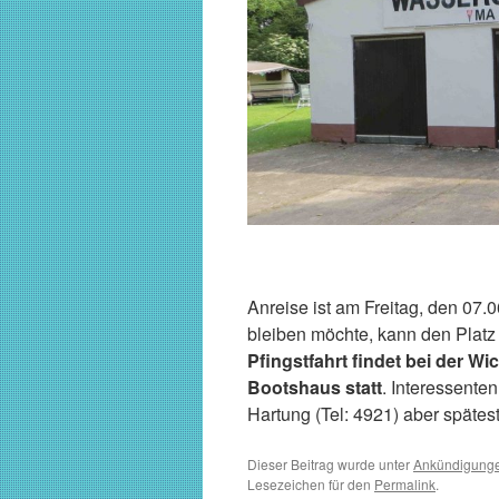
Anreise ist am Freitag, den 07
bleiben möchte, kann den Platz
Pfingstfahrt findet bei der W
Bootshaus statt
. Interessenten
Hartung (Tel: 4921) aber spätest
Dieser Beitrag wurde unter
Ankündigung
Lesezeichen für den
Permalink
.