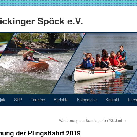
ckinger Spöck e.V.
jak
SUP
Termine
Berichte
Fotogalerie
Kontakt
Inter
Wanderung am Sonntag, den 23. Juni
→
hung der Pfingstfahrt 2019