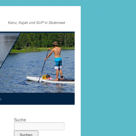
Kanu, Kajak und SUP in Stutensee
n
Suche