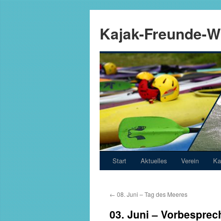
Zum
Inhalt
Kajak-Freunde-Wi
springen
Start
Aktuelles
Verein
Ka
←
08. Juni – Tag des Meeres
03. Juni – Vorbesprec